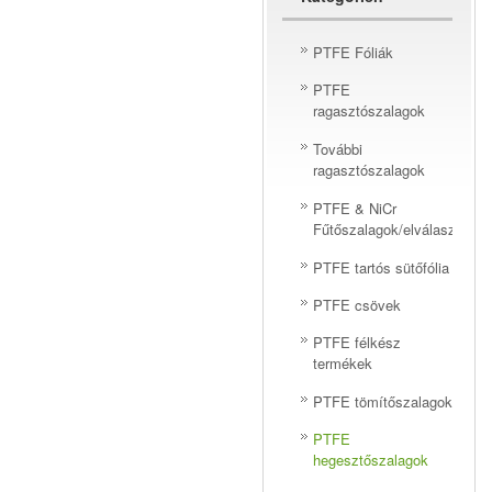
PTFE Fóliák
PTFE
ragasztószalagok
További
ragasztószalagok
PTFE & NiCr
Fűtőszalagok/elválasztóhuz
PTFE tartós sütőfólia
PTFE csövek
PTFE félkész
termékek
PTFE tömítőszalagok
PTFE
hegesztőszalagok