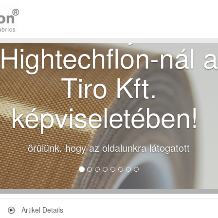
Üdvözöljük a
Hightechflon-nál 
Tiro Kft.
képviseletében!
örülünk, hogy az oldalunkra látogatott
Artikel Details