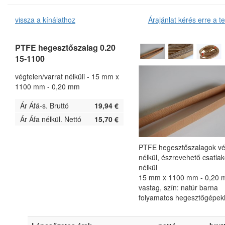
vissza a kínálathoz
Árajánlat kérés erre a t
PTFE hegesztőszalag 0.20
15-1100
végtelen/varrat nélküli - 15 mm x
1100 mm - 0,20 mm
alok
Ár Áfá-s. Bruttó
19,94 €
Ár Áfa nélkül. Nettó
15,70 €
PTFE hegesztőszalagok v
nélkül, észrevehető csatla
nélkül
15 mm x 1100 mm - 0,20
vastag, szín: natúr barna
folyamatos hegesztőgépek