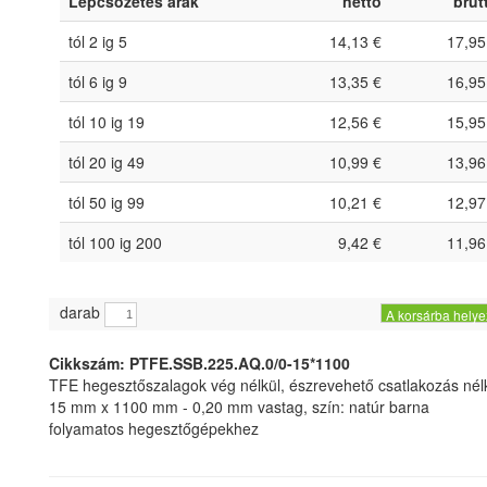
Lépcsőzetes árak
nettó
brut
tól 2 ig 5
14,13 €
17,95
tól 6 ig 9
13,35 €
16,95
tól 10 ig 19
12,56 €
15,95
tól 20 ig 49
10,99 €
13,96
tól 50 ig 99
10,21 €
12,97
tól 100 ig 200
9,42 €
11,96
darab
A korsárba helye
Cikkszám: PTFE.SSB.225.AQ.0/0-15*1100
TFE hegesztőszalagok vég nélkül, észrevehető csatlakozás nél
15 mm x 1100 mm - 0,20 mm vastag, szín: natúr barna
folyamatos hegesztőgépekhez