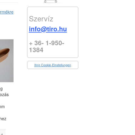
ermékre
Szervíz
info@tiro.hu
+ 36- 1-950-
1384
Ihre Cookie-Einstellungen
ég
kozás
 mm
hez