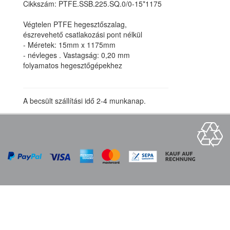
Cikkszám: PTFE.SSB.225.SQ.0/0-15*1175
Végtelen PTFE hegesztőszalag,
észrevehető csatlakozási pont nélkül
- Méretek: 15mm x 1175mm
- névleges . Vastagság: 0,20 mm
folyamatos hegesztőgépekhez
A becsült szállítási idő 2-4 munkanap.