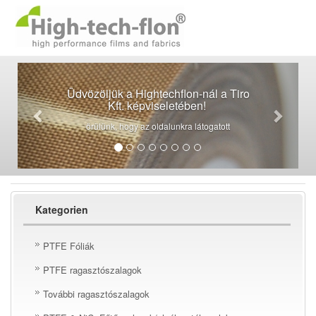
Üdvözöljük a Hightechflon-nál a Tiro
Kft. képviseletében!
örülünk, hogy az oldalunkra látogatott
Kategorien
PTFE Fóliák
PTFE ragasztószalagok
További ragasztószalagok