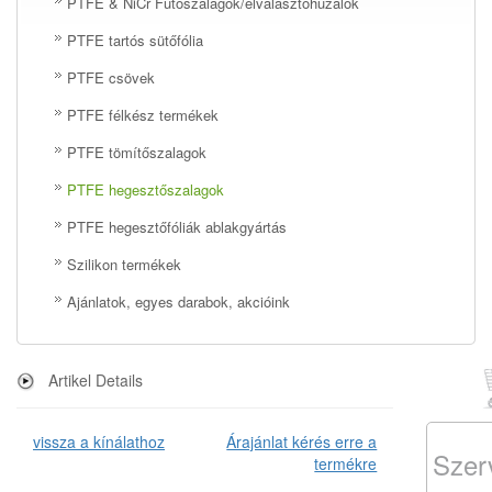
PTFE & NiCr Fűtőszalagok/elválasztóhuzalok
PTFE tartós sütőfólia
PTFE csövek
PTFE félkész termékek
PTFE tömítőszalagok
PTFE hegesztőszalagok
PTFE hegesztőfóliák ablakgyártás
Szilikon termékek
Ajánlatok, egyes darabok, akcióink
Artikel Details
vissza a kínálathoz
Árajánlat kérés erre a
Szer
termékre