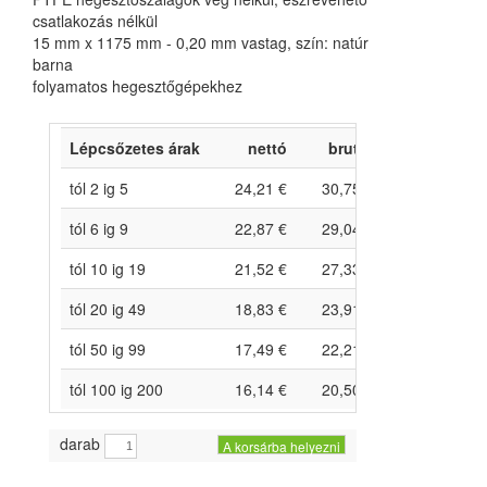
csatlakozás nélkül
15 mm x 1175 mm - 0,20 mm vastag, szín: natúr
barna
folyamatos hegesztőgépekhez
Lépcsőzetes árak
nettó
bruttó
tól 2 ig 5
24,21 €
30,75 €
tól 6 ig 9
22,87 €
29,04 €
tól 10 ig 19
21,52 €
27,33 €
tól 20 ig 49
18,83 €
23,91 €
tól 50 ig 99
17,49 €
22,21 €
tól 100 ig 200
16,14 €
20,50 €
darab
A korsárba helyezni