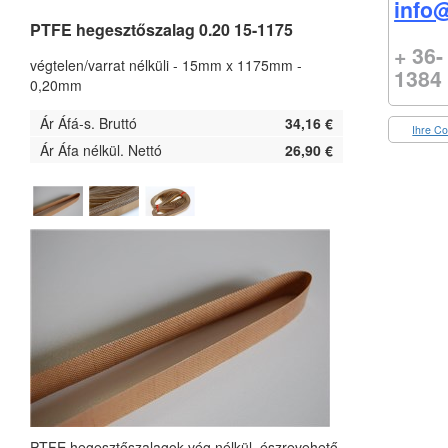
info@
PTFE hegesztőszalag 0.20 15-1175
+ 36-
végtelen/varrat nélküli - 15mm x 1175mm -
1384
0,20mm
Ár Áfá-s. Bruttó
34,16 €
Ihre Co
Ár Áfa nélkül. Nettó
26,90 €
PTFE hegesztőszalagok vég nélkül, észrevehető