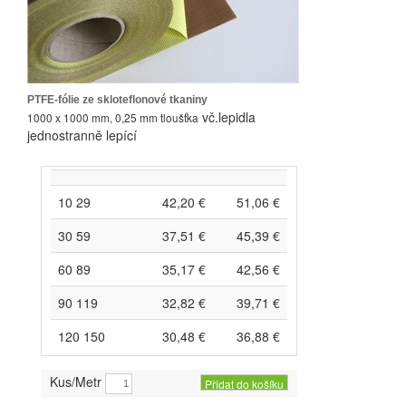
PTFE-fólie ze skloteflonové tkaniny
vč.lepidla
1000 x 1000 mm, 0,25 mm tloušťka
jednostranně lepící
10 29
42,20 €
51,06 €
30 59
37,51 €
45,39 €
60 89
35,17 €
42,56 €
90 119
32,82 €
39,71 €
120 150
30,48 €
36,88 €
Kus/Metr
Přidat do košíku