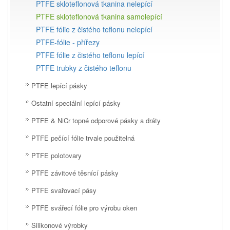
PTFE skloteflonová tkanina nelepící
PTFE skloteflonová tkanina samolepící
PTFE fólie z čistého teflonu nelepící
PTFE-fólie - přířezy
PTFE fólie z čistého teflonu lepící
PTFE trubky z čistého teflonu
PTFE lepící pásky
Ostatní speciální lepící pásky
PTFE & NiCr topné odporové pásky a dráty
PTFE pečící fólie trvale použitelná
PTFE polotovary
PTFE závitové těsnící pásky
PTFE svařovací pásy
PTFE svářecí fólie pro výrobu oken
Silikonové výrobky