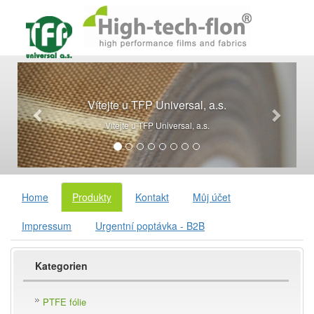
Vítejte u TFP Universal, a.s.
Vítejte u TFP Universal, a.s.
Home
Produkty
Kontakt
Můj účet
Impressum
Urgentní poptávka - B2B
Kategorien
PTFE fólie