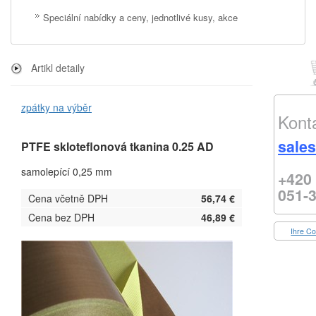
Speciální nabídky a ceny, jednotlivé kusy, akce
Artikl detaily
zpátky na výběr
Kont
sale
PTFE skloteflonová tkanina 0.25 AD
samolepící 0,25 mm
+420
051-
Cena včetně DPH
56,74 €
Cena bez DPH
46,89 €
Ihre Co