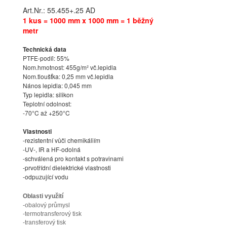
Art.Nr.: 55.455+.25 AD
1 kus = 1000 mm x 1000 mm = 1 běžný
metr
Technická data
PTFE-podíl: 55%
Nom.hmotnost: 455g/m² vč.lepidla
Nom.tloušťka: 0,25 mm vč.lepidla
Nános lepidla: 0,045 mm
Typ lepidla: silikon
Teplotní odolnost:
-70°C až +250°C
Vlastnosti
-rezistentní vůči chemikáliím
-UV-, IR a HF-odolná
-schválená pro kontakt s potravinami
-prvotřídní dielektrické vlastnosti
-odpuzující vodu
Oblasti využití
-obalový průmysl
-termotransferový tisk
-transferový tisk