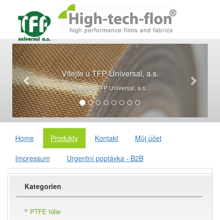
Vítejte u TFP Universal, a.s.
Vítejte u TFP Universal, a.s.
Home
Produkty
Kontakt
Můj účet
Impressum
Urgentní poptávka - B2B
Kategorien
PTFE fólie