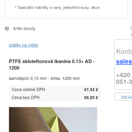
Speciální nabídky a ceny, jednotlivé kusy, akce
Artikl detaily
zpátky na výběr
Kont
sale
PTFE skloteflonová tkanina 0.13+ AD -
1200
+420
samolepící 0,13 mm - šírka: 1200 mm
051-
Cena včetně DPH
47,43 €
Ihre Co
Cena bez DPH
39,20 €