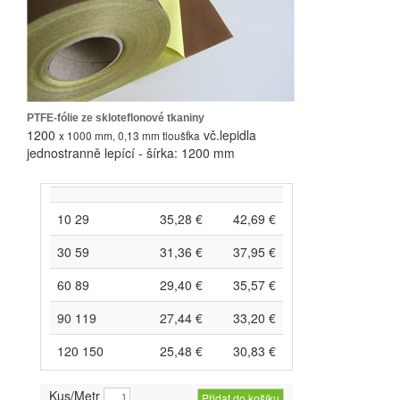
PTFE-fólie ze skloteflonové tkaniny
1200
vč.lepidla
x 1000 mm
, 0,13 mm tloušťka
jednostranně lepící - šírka: 1200 mm
10 29
35,28 €
42,69 €
30 59
31,36 €
37,95 €
60 89
29,40 €
35,57 €
90 119
27,44 €
33,20 €
120 150
25,48 €
30,83 €
Kus/Metr
Přidat do košíku