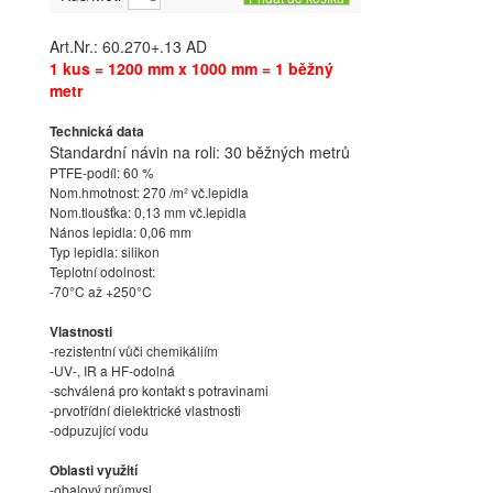
Art.Nr.: 60.270+.13 AD
1 kus = 1200 mm x 1000 mm = 1 běžný
metr
Technická data
Standardní návin na roli: 30 běžných metrů
PTFE-podíl: 60 %
Nom.hmotnost: 270 /m² vč.lepidla
Nom.tloušťka: 0,13 mm vč.lepidla
Nános lepidla: 0,06 mm
Typ lepidla: silikon
Teplotní odolnost:
-70°C až +250°C
Vlastnosti
-rezistentní vůči chemikáliím
-UV-, IR a HF-odolná
-schválená pro kontakt s potravinami
-prvotřídní dielektrické vlastnosti
-odpuzující vodu
Oblasti využití
-obalový průmysl