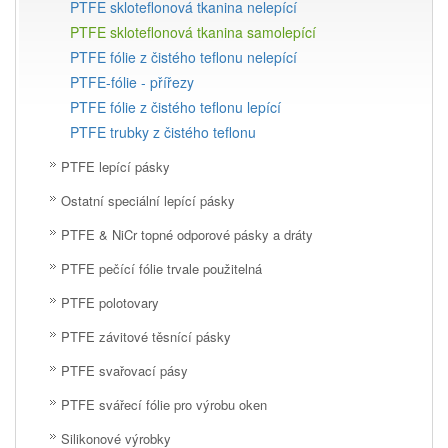
PTFE skloteflonová tkanina nelepící
PTFE skloteflonová tkanina samolepící
PTFE fólie z čistého teflonu nelepící
PTFE-fólie - přířezy
PTFE fólie z čistého teflonu lepící
PTFE trubky z čistého teflonu
PTFE lepící pásky
Ostatní speciální lepící pásky
PTFE & NiCr topné odporové pásky a dráty
PTFE pečící fólie trvale použitelná
PTFE polotovary
PTFE závitové těsnící pásky
PTFE svařovací pásy
PTFE svářecí fólie pro výrobu oken
Silikonové výrobky