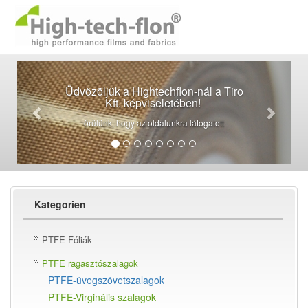
Üdvözöljük a Hightechflon-nál a Tiro
Kft. képviseletében!
örülünk, hogy az oldalunkra látogatott
Kategorien
PTFE Fóliák
PTFE ragasztószalagok
PTFE-üvegszövetszalagok
PTFE-Virginális szalagok