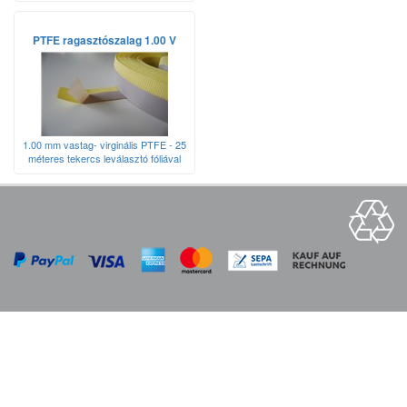
PTFE ragasztószalag 1.00 V
1.00 mm vastag- virginális PTFE - 25
méteres tekercs leválasztó fóliával