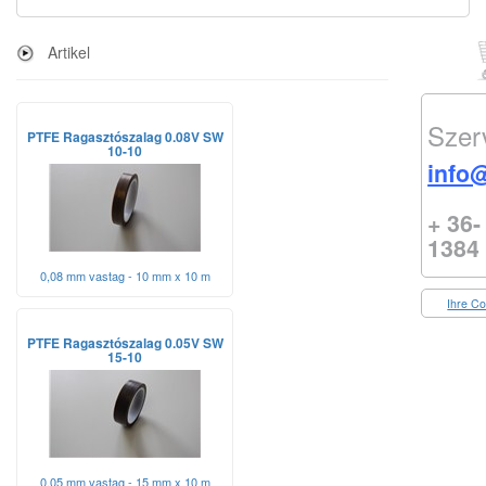
Artikel
Szer
PTFE Ragasztószalag 0.08V SW
10-10
info@
+ 36-
1384
0,08 mm vastag - 10 mm x 10 m
Ihre Co
PTFE Ragasztószalag 0.05V SW
15-10
0,05 mm vastag - 15 mm x 10 m