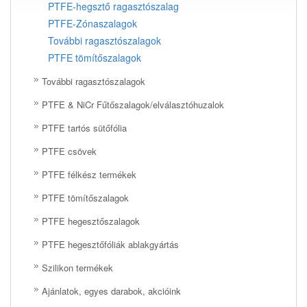
PTFE-hegsztő ragasztószalag
PTFE-Zónaszalagok
További ragasztószalagok
PTFE tömítőszalagok
További ragasztószalagok
PTFE & NiCr Fűtőszalagok/elválasztóhuzalok
PTFE tartós sütőfólia
PTFE csövek
PTFE félkész termékek
PTFE tömítőszalagok
PTFE hegesztőszalagok
PTFE hegesztőfóliák ablakgyártás
Szilikon termékek
Ajánlatok, egyes darabok, akcióink