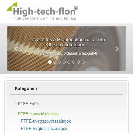
Üdvözöljük a Hightechflon-nál a Tiro
Kft. képviseletében!
örülünk, hogy az oldalunkra látogatott
Kategorien
PTFE Fóliák
PTFE ragasztószalagok
PTFE-üvegszövetszalagok
PTFE-Virginális szalagok