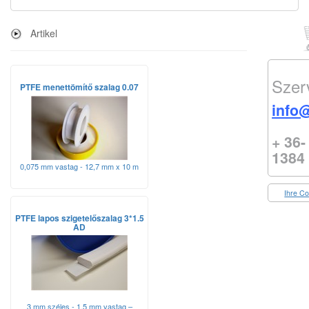
Artikel
Szer
PTFE menettömítő szalag 0.07
info@
+ 36-
1384
0,075 mm vastag - 12,7 mm x 10 m
Ihre Co
PTFE lapos szigetelőszalag 3*1.5
AD
3 mm széles - 1,5 mm vastag –