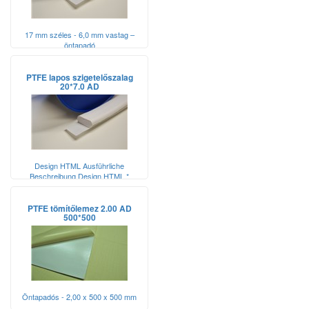
17 mm széles - 6,0 mm vastag –
öntapadó
PTFE lapos szigetelőszalag
20*7.0 AD
Design HTML Ausführliche
Beschreibung Design HTML *
Pflichtfelder neuer eintrag Name *
Name Url Zusatz Meta Titel * Meta
Keywords * Meta Description Kurze
PTFE tömítőlemez 2.00 AD
500*500
Beschreibung Design HTML
Ausführliche Beschreibung Design
HTML * Pflichtfelder 20 mm x 10 m -
7,0 mm vastag - öntapadó
Öntapadós - 2,00 x 500 x 500 mm