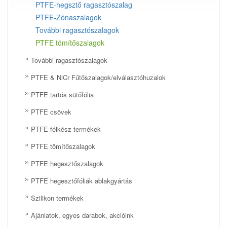
PTFE-hegsztő ragasztószalag
PTFE-Zónaszalagok
További ragasztószalagok
PTFE tömítőszalagok
További ragasztószalagok
PTFE & NiCr Fűtőszalagok/elválasztóhuzalok
PTFE tartós sütőfólia
PTFE csövek
PTFE félkész termékek
PTFE tömítőszalagok
PTFE hegesztőszalagok
PTFE hegesztőfóliák ablakgyártás
Szilikon termékek
Ajánlatok, egyes darabok, akcióink