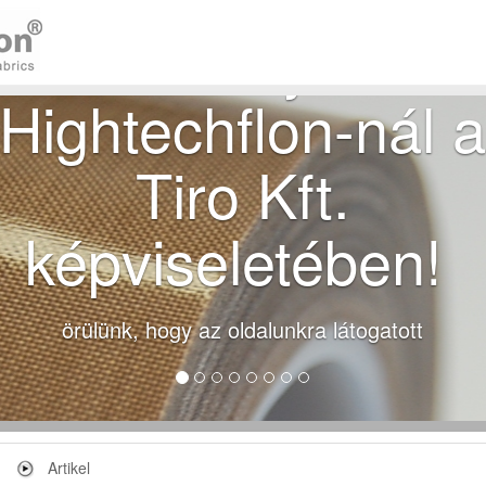
Üdvözöljük a
Hightechflon-nál a
Tiro Kft.
képviseletében!
örülünk, hogy az oldalunkra látogatott
Artikel