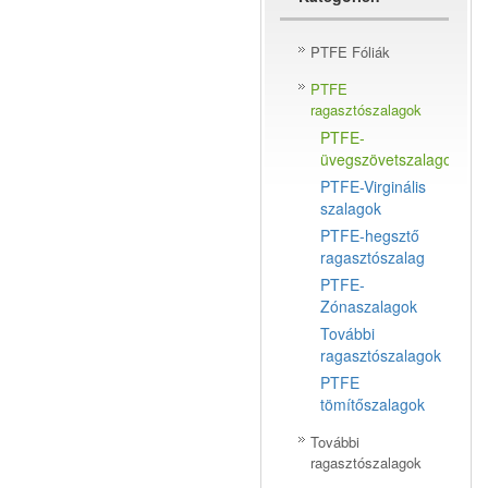
PTFE Fóliák
PTFE
ragasztószalagok
PTFE-
üvegszövetszalagok
PTFE-Virginális
szalagok
PTFE-hegsztő
ragasztószalag
PTFE-
Zónaszalagok
További
ragasztószalagok
PTFE
tömítőszalagok
További
ragasztószalagok