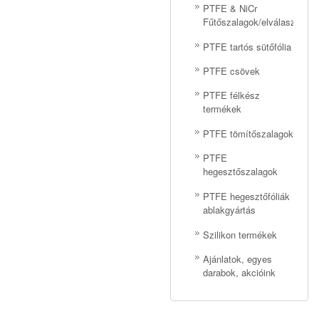
PTFE & NiCr
Fűtőszalagok/elválasztóhuz
PTFE tartós sütőfólia
PTFE csövek
PTFE félkész
termékek
PTFE tömítőszalagok
PTFE
hegesztőszalagok
PTFE hegesztőfóliák
ablakgyártás
Szilikon termékek
Ajánlatok, egyes
darabok, akcióink