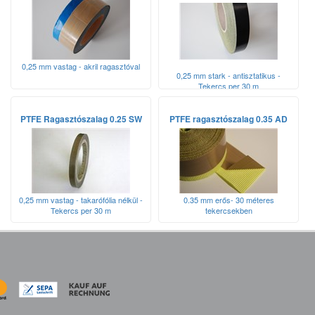
0,25 mm vastag - akril ragasztóval
0,25 mm stark - antisztatikus -
Tekercs per 30 m
PTFE Ragasztószalag 0.25 SW
PTFE ragasztószalag 0.35 AD
0,25 mm vastag - takarófólia nélkül -
0.35 mm erős- 30 méteres
Tekercs per 30 m
tekercsekben